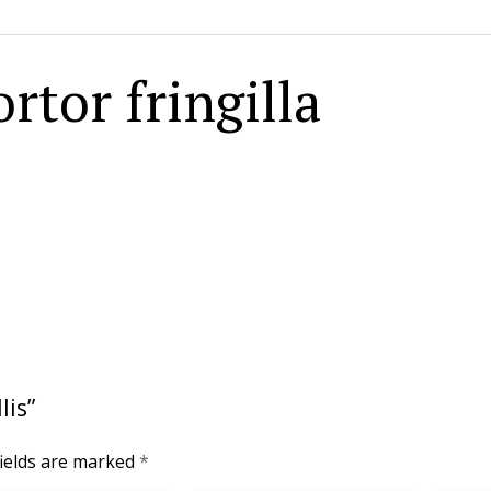
rtor fringilla
lis”
fields are marked
*