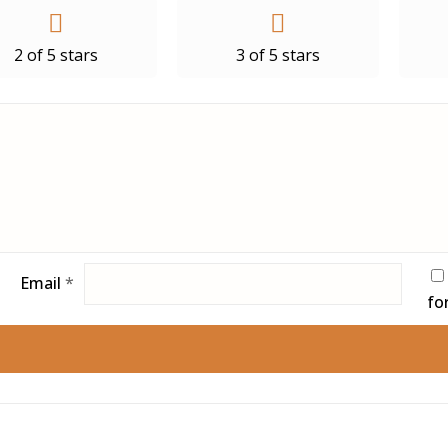
2 of 5 stars
3 of 5 stars
Email
*
fo