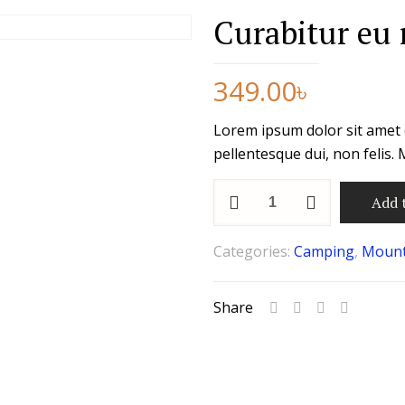
Curabitur eu 
349.00
৳
Lorem ipsum dolor sit amet 
pellentesque dui, non felis.
Curabitur
Add 
eu
mollis
Categories:
Camping
,
Mount
quantity
Share