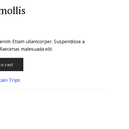
mollis
enim. Etiam ullamcorper. Suspendisse a
 Maecenas malesuada elit.
to cart
ain Trips