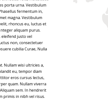
icies porta urna. Vestibulum
 Phasellus fermentum in,
t amet magna. Vestibulum
lit, rhoncus eu, luctus et
 Integer aliquam purus.
 eleifend justo vel
luctus non, consectetuer
posuere cubilia Curae, Nulla
. Nullam wisi ultricies a,
 blandit eu, tempor diam
ttitor eros cursus lectus,
rper quam. Nullam viverra
. Aliquam sem. In hendrerit
primis in nibh vel risus.