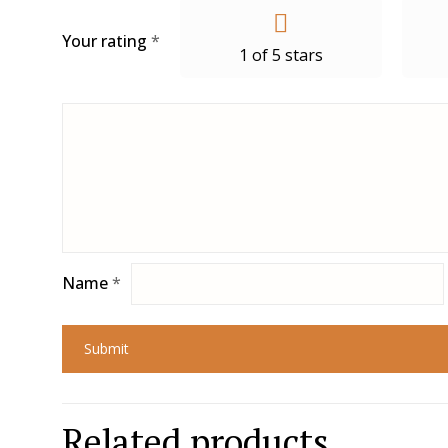
Your rating
*
1 of 5 stars
Name
*
Related products